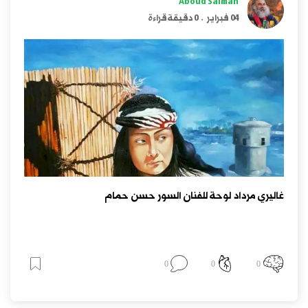
Aboud Salman
04 فبراير
.
0 دقيقة قراءة
غاليري مرداد لوحة للفنان السور حسن حمام
0
0
0