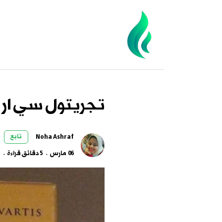
تجريتول سي ار |
تابع
Noha Ashraf
06 مارس
.
5 دقائق قراءة
.