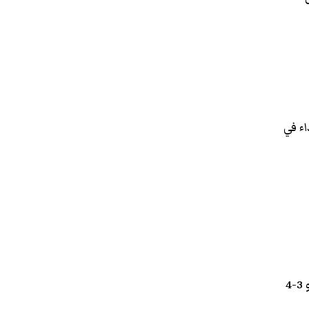
ء في
الشراب 4 مرات يومياً، وتزداد الجرعة طرديًا مع زيادة التركيز من قرص 200 مجم مرتين يوميًا أو 3-4