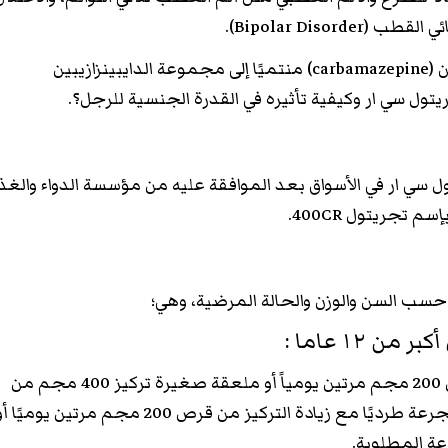
Bipolar Disor).
يحتوي على مادة الكاربامازيبين (carbamazepine) منتميًا إلى مجموعة الدايبينزازيبين
سي ار في الأسواق بعد الموافقة عليه من مؤسسة الدواء والغذا
سب السن والوزن والحالة المرضية، وهي؛
ن ١٢ عاما :
يحتاج المريض إلى تناول قرص 200 مجم مرتين يومياً أو ملعقة صغيرة تركيز 400 مجم من
عة المطلوبة.