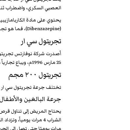
العصبي السكري، واضطراب ثنائي القطب (der
(Dibenzazepine)، فما هو تجريتول سي ار وكيفية تأثيره في القدرة الجنسية للرجل؟.
تجريتول سي ار
أصدرت شركة نوفارتس تجريتول 
25 مارس 1996م، ويباع تجارياً بإسم تجريتول 400CR.
تجريتول ٢٠٠ مجم
تختلف جرعة تجريتول سي ار ح
جرعة البالغين والأطفال أكبر م
مرات يوميًا حتى تصل إلى الجر