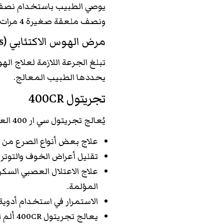
ونصف ملعقة صغيرة 4 مرات يوميًا من الشراب.
مرض الهوس الاكتئابي (manic-depressive psychosis)
يحددها الطبيب المعالج.
تجريتول 400CR
يُعالج تجريتول سي ار 400 العديد من الأمراض النفسية، ومن أهمها:
علاج بعض أنواع الصرع من خل
تقليل أعراض الخوف والتوتر، و
المؤلمة.
الاستمرار في استخدام أدوية
يعالج 