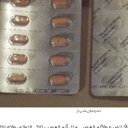
تجريتول سي ار
لًا للصرع والألم العصبي مثل ألم العصب ثلاثي التوائم، والاعتلال