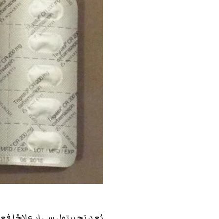
يُعد تجريتول سي ار علاجًا فعا