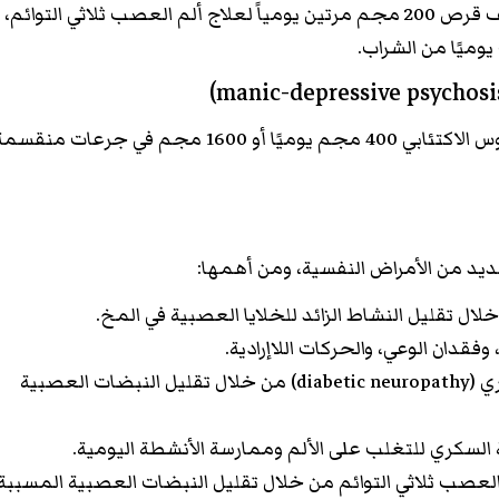
يوصي الطبيب باستخدام نصف قرص 200 مجم مرتين يومياً لعلاج ألم العصب ثلاثي التوائم،
تبلغ الجرعة اللازمة لعلاج الهوس الاكتئابي 400 مجم يوميًا أو 1600 مجم في جرعات منقس
ال تقليل النشاط الزائد للخلايا العصبية في المخ.
فقدان الوعي، والحركات اللاإرادية.
علاج الاعتلال العصبي السكري (diabetic neuropathy) من خلال تقليل النبضات العصبية
 السكري للتغلب على الألم وممارسة الأنشطة اليومية.
تجريتول 400CR ألم العصب ثلاثي التوائم من خلال تقليل النبضات العصبية المسببة