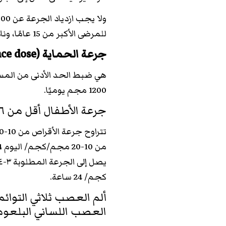
للمرضى الأكبر من 15 عامًا، ونادرًا ما تزداد الجرعة حتى 1600 مجم في المرضى البالغين.
جرعة الحماية (Maintenance dose)
1200 مجم يوميًا.
جرعة الأطفال أقل من ٦ سنوات:
كجم/ 24 ساعة.
العصب اللساني البلعومي (pharyngeal neuralgia