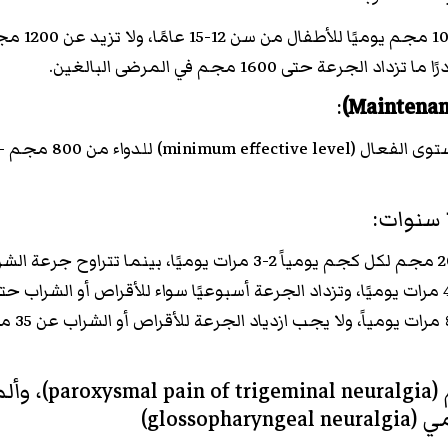
ولا يجب ازدياد الجرعة عن 1000 مجم يوميًا للأطفال م
:
هي ضبط الحد الأدنى من المستوى الفعال (minimum effective level) للدواء من 800 مجم
تتراوح جرعة الأقراص من 10-20 مجم لكل كجم يومياً 2-3 مرات يوميًا، بينما تتراوح جرعة
من 10-20 مجم/كجم/ اليوم 4 مرات يوميًا، وتزداد الجرعة أسبوعيًا سواء للأقراص أو الشراب ح
يصل إلى الجرعة المطلوبة ٣-٤ 
ألم العصب ثلاثي التوائم (aroxysmal pain of trigeminal neuralgia
glosso)