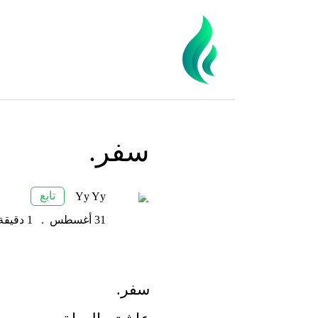
سفر.
تابع
Yy Yy
31 أغسطس
.
1 دقيقة قراءة
سفر.