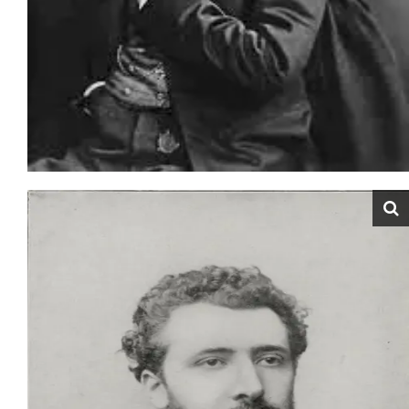
تأسست عليه الحركة. لقد تم عرض هذه اللوحة عام 1886
بصالون المستقلين Salon des indépendants.
عمل فنانو الانطباعية الجديدة على وضع تخمينات واكتشافات
الرسام دولاكروا على أسس علمية. يقول الناقد الفني Félix
Fénéon: "كي يوضحوا الفرق بين الانطباعيين الرومنسيين
والرسامين المتحلقين حول جورج سورا منذ 1884، كانوا مبهرين
بنفس الصعوبات التي لقيها كل من مونيه ورونوار، والتي تتجلى
في ترجمة الضوء واللون، المشكل الذي عالجوه معتمدين على
الاكتشافات الفيزيائية التي توصل إليها كل من
شوفرول Chevreul و روود Rood و سوتر Sutter، حول التركيبات
اللونية والضوئية."
إن حركة الانطباعية الجديدة تحاول حسب الرسام بول سينياك
أن تكون "امتدادا منطقيا للانطباعية".