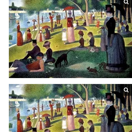
التساؤلات التي طرحتها في البداية، (راجع مقالي: بداية انزياح
المضمون)، فلنبدأ بإعطاء نبذة مختصرة عن سيرة الرسام
الفرنسي أوجين دولاكروا Eugène Delacroix.
هو فرديناند فيكتور أوجين ديلاكروا (Eugène Delacroix)، ولد
يوم 26 أبريل عام 1798 وتوفي يوم 13 غشت 1863. رسام فرنسي
من رواد المدرسة الرومانسية الفرنسية. تسنت له زيارة المغرب
في بعثة دبلوماسية عام 1832، مصاحبا لوكونت دي مورناي
لمقابلة السلطان مولاي عبد الرحمان وبحث بعض
المستجدات التي طرأت غداة احتلال فرنسا للجزائر.
أمضى دولاكروا ستة أشهر في المغرب، جعلته يكتشف عالما
يختلف عن باريس ومحيطها، يكتشف الأرض والنور والإنسان،
ويتحقق بصريا "من أن ظل الأشياء ليس أسود، بل يحمل اللون
المتكامل للون الذي هو ظله. فإذا كان الموضوع المصور
أخضر، فإن لون الظل يكون حاملا لكثير من الحمرة على اعتبار