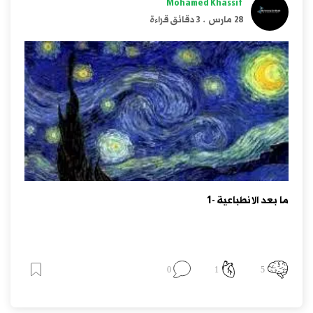
Mohamed Khassif
28 مارس
.
3 دقائق قراءة
ما بعد الانطباعية -1
0
1
5