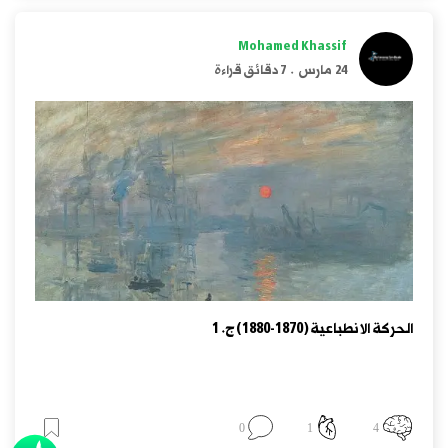
Mohamed Khassif
24 مارس
.
7 دقائق قراءة
الحركة الانطباعية (1870-1880) ج‏‎.‎‏ 1‏
0
1
4