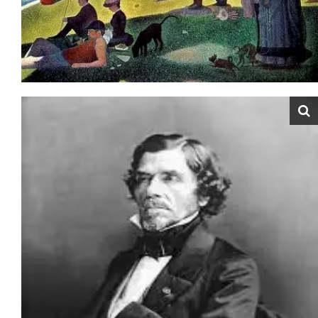
أن اللون الأحمر هو اللون التكاملي مع اللون الأخضر. وهكذا تم
اكتشاف الألوان المتكاملة في الوقت الذي تم فيه اكتشاف أن
العين هي التي تقوم بخلط الألوان، وتعطيها الصيغة النهائية
التي نراها عليها" (موليم لعروسي). الاكتشاف هذا هو ما
سيطبقه في لوحاتهم، فيما بعد، الانطباعيون الجدد بطريقة
علمية/فيزيائية.
ترى ما هي علاقة أوجين دولاكروا بالانطباعية
الجديدة؟
لنعطي أولا تعريفا لهذا التيار الفني الحديث.
الانطباعية الجديدة Néo Impressionnisme، هي حركة فنية
ظهرت في نهاية القرن التاسع عشر، وكان من مؤسسيها البارزين
الرسام جورج سوراGeorges Seurat (1859-1891). وتعتبر
لوحة Un dimanche à la Grande Jatte العمل-البيان الذي