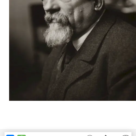
إثبات الذات)، بل كانت مقصديتهم أن يسعوا إلى تكريم
مجهودات سابقيهم وتسجيل عن طريق تباين المقاربات
التقنية، توحيد الهدف: الضوء واللون. فبهذا المعنى يجب فهم
الانطباعية الجديدة، لأن التقنية التي تبنتها المجموعة لا علاقة
لها بالانطباعية المعتمدة على اللحظي والغريزي، بل تعتمد
أساسا على التفكير والعقلنة.
تعد الانطباعية الجديدة من الحركات المؤسسة للفن الحديث
بنهجها تقنية الاختزال الشكلي، إذ كان معرض أعمال سورا الذي
نظم عام 1905 يعتبر من تأثيرات الانطباعية الجديدة على
الحركة التكعيبية.
الانطباعية الجديدة واللون: