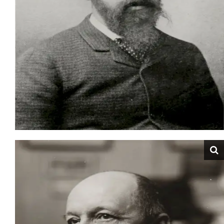
فقد حاول جورج سورا تطوير وعقلنة نظرية الألوان، المبتكرة
صدفة وبدون أسس علمية من طرف الانطباعيين، بواسطة
تقنية التنقيطية أو التجزيئية التي تتأسس على نظرية البصريات،
يطبق سورا لطخات صغيرة على القماشة، لمسات
متجاورة juxtaposées، من الألوان المتكاملة (أحمر/أخضر،
برتقالي/أزرق، أصفر/بنفسجي)، إذا شوهدت عن بعد تعطي
اللمسات الصغيرة تأثيرا بصريا نابضا على سطح اللوحة.
ظهرت أعمال الانطباعية الجديدة المرسومة بتقنية التنقيطية
لأول مرة خلال آخر معرض لمجموعة الرسامين الانطباعيين
عام 1886. وكان حاضرا في المعرض كل من جورج سورا
بلوحته Un Dimanche à la Grande-Jatte، وبجانبه كاميل
بيسارو Camille Pissarro وابنه، وبول سينياك. وكانت لوحات
الرسامين الأربعة تتشابه تقنياتها. لم تكن نية ولا قصد هؤلاء
الرسامين، بتبنيهم تقنية التجزيئية هو البحث عن الشهرة
بالاختلاف (فقد كان الانطباعيون مازالوا في مرحلة عراك من أجل