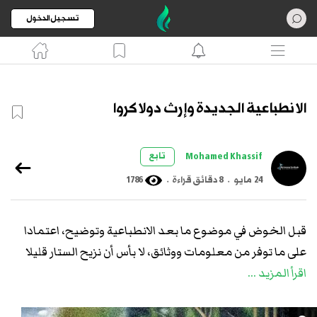
تسجيل الدخول
الانطباعية الجديدة وإرث دولاكروا
تابع
Mohamed Khassif
24 مايو
.
8 دقائق قراءة
.
1786
قبل الخوض في موضوع ما بعد الانطباعية وتوضيح، اعتمادا
على ما توفر من معلومات ووثائق، لا بأس أن نزيح الستار قليلا
اقرأ المزيد ...
عن علاقة رسامي هذا الاتجاه الفني برائد المدرسة الرومانسية
أوجين دولاكروا، وهي علاقة فنية/جمالية بالطبع وليست مبنية
على علاقات شخصية. ومن تم تحديد أجوبة مقنعة عن