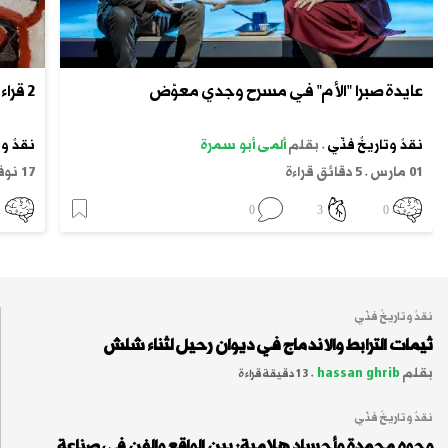
عايدة صبرا "الأم" في مسرح وجدي معوّض
2 قراءة في أنابيش الذاكرة الفنية
نقدٌ وتاريخٌ فنّي
.
بقلم
ألمى أبو سمرة
نقدٌ وت
01 مارس
.
5 دقائق قراءة
17 نوفمبر
1
0
3
0
نقدٌ وتاريخٌ فنّي
ثيمات الترابط والاندماج في ديوان رحيل لثناء شلش
بقلم
hassan ghrib
.
13 دقيقة قراءة
نقدٌ وتاريخٌ فنّي
وجوه مجمدة وأجساد هلامية: بين الواقع والفن في صناعة